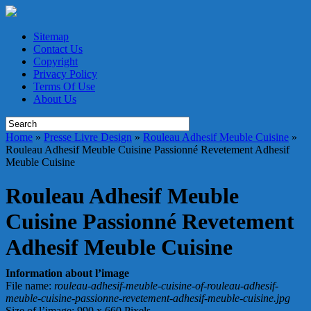
Sitemap
Contact Us
Copyright
Privacy Policy
Terms Of Use
About Us
Home
»
Presse Livre Design
»
Rouleau Adhesif Meuble Cuisine
»
Rouleau Adhesif Meuble Cuisine Passionné Revetement Adhesif
Meuble Cuisine
Rouleau Adhesif Meuble
Cuisine Passionné Revetement
Adhesif Meuble Cuisine
Information about l’image
File name
:
rouleau-adhesif-meuble-cuisine-of-rouleau-adhesif-
meuble-cuisine-passionne-revetement-adhesif-meuble-cuisine.jpg
Size of l’image
: 990 x 660 Pixels