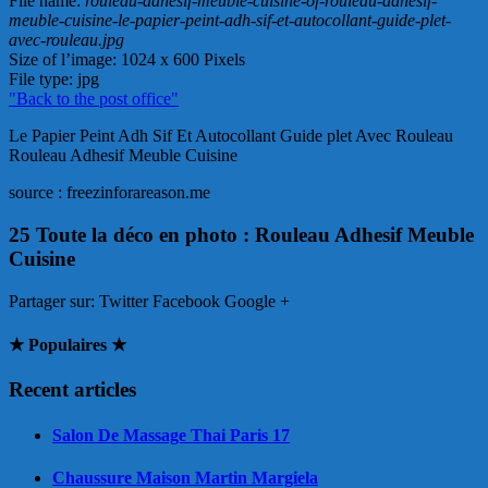
File name
:
rouleau-adhesif-meuble-cuisine-of-rouleau-adhesif-
meuble-cuisine-le-papier-peint-adh-sif-et-autocollant-guide-plet-
avec-rouleau.jpg
Size of l’image
: 1024 x 600 Pixels
File type
: jpg
"Back to the post office"
Le Papier Peint Adh Sif Et Autocollant Guide plet Avec Rouleau
Rouleau Adhesif Meuble Cuisine
source : freezinforareason.me
25 Toute la déco en photo : Rouleau Adhesif Meuble
Cuisine
Partager sur:
Twitter Facebook Google +
★ Populaires ★
Recent articles
Salon De Massage Thai Paris 17
Chaussure Maison Martin Margiela