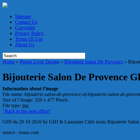
Sitemap
Contact Us
Copyright
Privacy Policy
Terms Of Use
About Us
Home
»
Presse Livre Design
»
Bijouterie Salon De Provence
»
Bijou
Bijouterie Salon De Provence G
Information about l’image
File name
:
bijouterie-salon-de-provence-of-bijouterie-salon-de-prov
Size of l’image
: 320 x 477 Pixels
File type
: jpg
"Back to the post office"
GHI du 20 10 2016 by GHI & Lausanne Cités issuu Bijouterie Salo
source : issuu.com