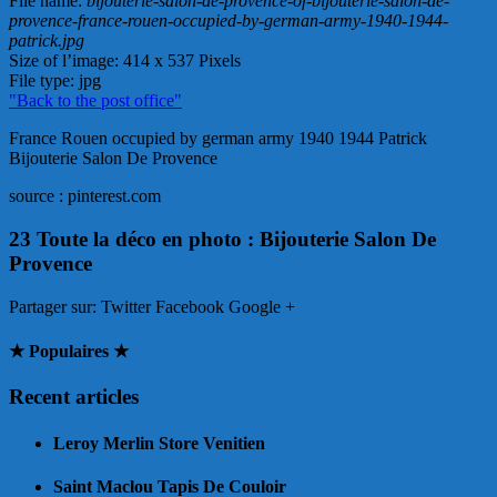
File name
:
bijouterie-salon-de-provence-of-bijouterie-salon-de-
provence-france-rouen-occupied-by-german-army-1940-1944-
patrick.jpg
Size of l’image
: 414 x 537 Pixels
File type
: jpg
"Back to the post office"
France Rouen occupied by german army 1940 1944 Patrick
Bijouterie Salon De Provence
source : pinterest.com
23 Toute la déco en photo : Bijouterie Salon De
Provence
Partager sur:
Twitter Facebook Google +
★ Populaires ★
Recent articles
Leroy Merlin Store Venitien
Saint Maclou Tapis De Couloir