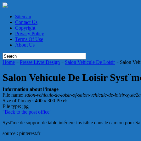
Sitemap
Contact Us
Copyright
Privacy Policy
Terms Of Use
About Us
Home
»
Presse Livre Design
»
Salon Vehicule De Loisir
»
Salon Vehi
Salon Vehicule De Loisir Syst¨
Information about l’image
File name
:
salon-vehicule-de-loisir-of-salon-vehicule-de-loisir-systc
Size of l’image
: 400 x 300 Pixels
File type
: jpg
"Back to the post office"
Syst¨me de support de table intérieur invisible dans le camion pour S
source : pinterest.fr